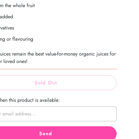
om the whole fruit
-added
vatives
ng or flavouring
ices remain the best value-for-money organic juices for
r loved ones!
Sold Out
en this product is available: