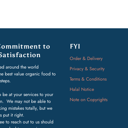
Commitment to
FYI
Satisfaction
Order & Delivery
ed around the world
Privacy & Security
the best value organic food to
Terms & Conditions
rsteps.
Halal Notice
 be at your services to your
Note on Copyrights
ion. We may not be able to
ing mistakes totally, but we
s put it right.
ree to reach out to us should