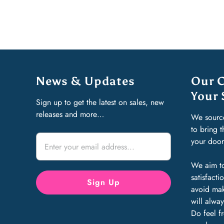
News & Updates
Our 
Your 
Sign up to get the latest on sales, new
releases and more…
We sourc
to bring 
your doo
We aim to
satisfact
avoid mak
will alway
Do feel f