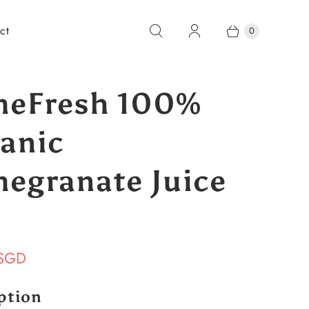
ct
0
eFresh 100%
anic
egranate Juice
 SGD
ption