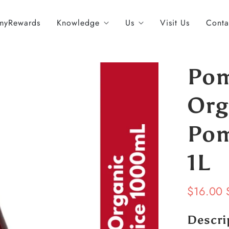
myRewards
Knowledge
Us
Visit Us
Conta
Pom
Org
Pom
1L
$16.00
Descri