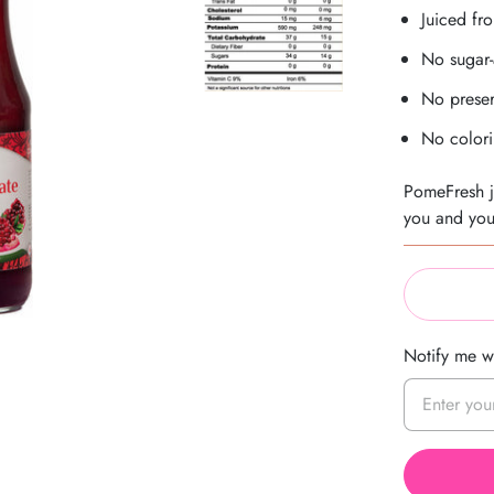
Juiced fr
No sugar
No preser
No colori
PomeFresh ju
you and you
Notify me wh