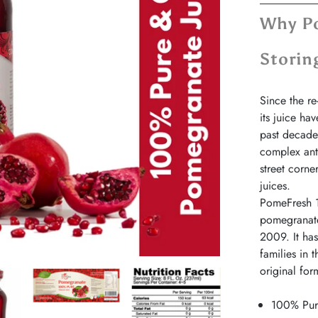
Why Po
Storin
Since the re
its juice ha
past decade.
complex ant
street corne
juices.
PomeFresh 1
pomegranate
2009. It ha
families in t
original for
100% Pur